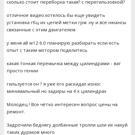
сколько стоит переборка такая? с перегильзовкой?
отличное видео.хотелось бы еще увидеть
установка гбц их цепей метки грм .ну и все нюансы
связанные с этим двигателем
у меня а8 w12 6.0 планирую разбирать если есть
опыт с таким мотором поделитесь
какая тонкая перемычка между цилиндрами - ваг
просто гении
гильзуется он ? я уже его раскидал износ
минимальный но задиры на 4 х цилиндрах
Молодец ! Все чётко интересен вопрос цены на
ремонт.
Задрочили беднягу долбанные тролли шли их нахуй
таких дураков много