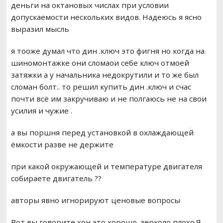
деньги на октановых числах при условии
допускаемости нескольких видов. Надеюсь я ясно
выразил мысль
я тооже думал что дин .ключ это фигня но когда на
шиномонтажке они сломаои себе ключ отмоей
затяжки а у начальника недокрутили и то же был
сломан болт.. то решил купить дин .ключ и счас
почти всё им закручиваю и не полгаюсь не на свои
усилия и чужие .
а вы поршня перед установкой в охлаждающей
ёмкости разве не держите
при какой окружающей и температуре двигателя
собираете двигатель ??
авторы явно игнорируют ценовые вопросы
Вот вы говорите хон это хорошо. зерколо плохо.Я