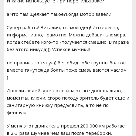
И какие используете при перегильзовке?
а что там щёлкает такое?когда мотор завели
Супер работа! Виталич, ты молодец! Интересно,
информативно, грамотно. Можно добавить юмора.
Когда стебете кого-то -получается смешно. В гараже
без этого никуда))) Успехов мужики!
не правильно тянул)) без обид . обе группы болтов
вместе тянутся(да болты тоже смазываются маслом.
)
Довели людей, уже показывают все досконально,
моменты, ключи, скоро походу зритель будет еще и
санитарную книжку предъявить, а то не по
феншую
У меня этот двигатель прошел 200 000 км работает
в 2-3 раза шумнее чем ваш после переборки,