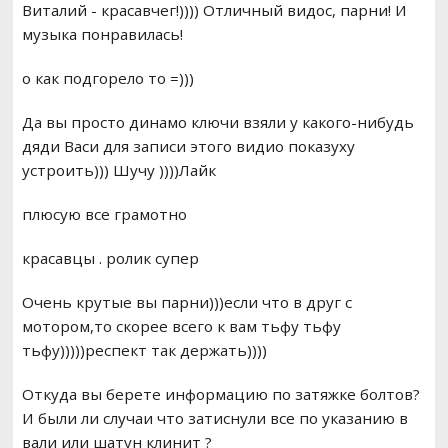
Виталий - красавчег!)))) Отличный видос, парни! И
музыка понравилась!
о как подгорело то =)))
Да вы просто динамо ключи взяли у какого-нибудь
дяди Васи для записи этого видио показуху
устроить))) Шучу ))))Лайк
плюсую все грамотно
красавцы . ролик супер
Очень крутые вы парни)))если что в друг с
мотором,то скорее всего к вам тьфу тьфу
тьфу)))))респект так держать))))
Откуда вы берете информацию по затяжке болтов?
И были ли случаи что затиснули все по указанию в
вали или шатун клинит ?