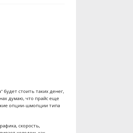
а" будет стоить таких денег,
нах думаю, что прайс еще
всякие опции-шмопции типа
графика, скорость,
ливает холодом, как