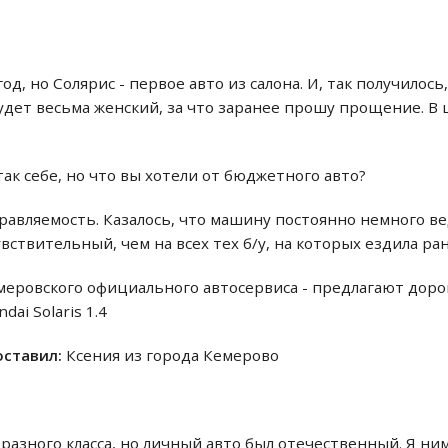
од, но Солярис - первое авто из салона. И, так получилос
будет весьма женский, за что заранее прошу прощение. В
так себе, но что вы хотели от бюджетного авто?
равляемость. Казалось, что машину постоянно немного ве
ствительный, чем на всех тех б/у, на которых ездила раньш
меровского официального автосервиса - предлагают дорог
dai Solaris 1.4
 оставил:
Ксения из города Кемерово
 разного класса, но личный авто был отечественный. Я ним