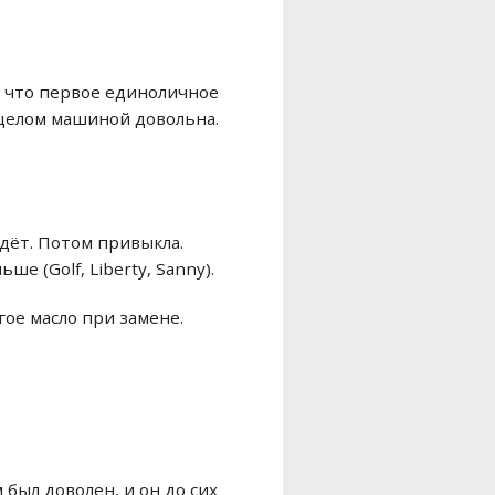
ь, что первое единоличное
 целом машиной довольна.
дёт. Потом привыкла.
е (Golf, Liberty, Sanny).
ое масло при замене.
 был доволен, и он до сих