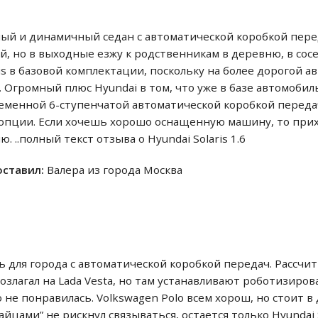
ный и динамичный седан с автоматической коробкой пере
, но в выходные езжу к родственникам в деревню, в сос
is в базовой комплектации, поскольку на более дорогой а
. Огромный плюс Hyundai в том, что уже в базе автомобил
менной 6-ступенчатой автоматической коробкой передач,
опции. Если хочешь хорошо оснащенную машину, то прих
 ..полный текст отзыва о Hyundai Solaris 1.6
 оставил:
Валера из города Москва
 для города с автоматической коробкой передач. Рассчит
злагал на Lada Vesta, но там устанавливают роботизиро
не понравилась. Volkswagen Polo всем хорош, но стоит 
тайцами” не рискнул связываться, остается только Hyundai S