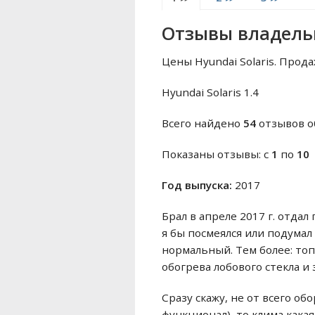
Отзывы владельц
Цены Hyundai Solaris. Прода
Hyundai Solaris 1.4
Всего найдено
54
отзывов о
Показаны отзывы: с
1
по
10
Год выпуска:
2017
Брал в апреле 2017 г. отдал
я бы посмеялся или подума
нормальный. Тем более: топ
обогрева лобового стекла и 
Сразу скажу, не от всего об
функционал), то клима кака