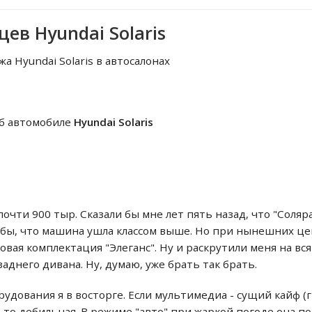
ев Hyundai Solaris
жа Hyundai Solaris в автосалонах
б автомобиле
Hyundai Solaris
 почти 900 тыр. Сказали бы мне лет пять назад, что "Соляр
л бы, что машина ушла классом выше. Но при нынешних це
овая комплектация "Элеганс". Ну и раскрутили меня на 
заднего дивана. Ну, думаю, уже брать так брать.
орудования я в восторге. Если мультимедиа - сущий кайф (
я-то дебильная. В режиме "авто" при жаркой погоде она по