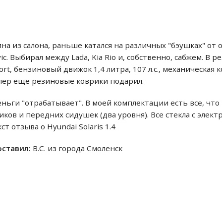
ина из салона, раньше катался на различных "бэушках" от 
ic. Выбирал между Lada, Kia Rio и, собственно, сабжем. В 
fort, бензиновый движок 1,4 литра, 107 л.с., механическая
лер еще резиновые коврики подарил.
еньги "отрабатывает". В моей комплектации есть все, чт
ков и передних сидушек (два уровня). Все стекла с элек
ст отзыва о Hyundai Solaris 1.4
 оставил:
В.С. из города Смоленск