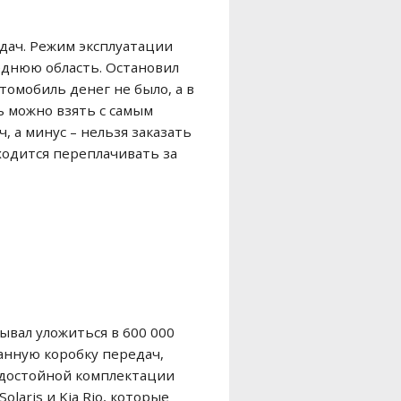
дач. Режим эксплуатации
еднюю область. Остановил
втомобиль денег не было, а в
ь можно взять с самым
 а минус – нельзя заказать
одится переплачивать за
ывал уложиться в 600 000
ванную коробку передач,
в достойной комплектации
olaris и Kia Rio, которые