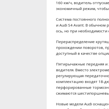
160 км/ч, водитель отпуска
экономичный режим, чтобы 
Система постоянного полно
и Audi S4 Avant. В обычно
ось, но при необходимости
Перераспределение крутящ
прохождении поворотов, п
доступный в качестве опци
Пятирычажные передняя и з
водителя. Вместо электроме
регулирующая передаточное
комплектацию входят 18‑дю
перфорированные тормозны
сжимаются шестипоршневыми
Новые модели Audi оснащены