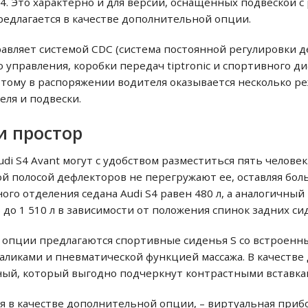
A4. Это характерно и для версий, оснащенных подвеской 
редлагается в качестве дополнительной опции.
управляет системой CDC (система постоянной регулировки 
о управления, коробки передач tiptronic и спортивного д
 этому в распоряжении водителя оказывается несколько 
еля и подвески.
и простор
Audi S4 Avant могут с удобством разместиться пять челове
й полосой дефлекторов не перегружают ее, оставляя бол
ого отделения седана Audi S4 равен 480 л, а аналогичный
5 до 1 510 л в зависимости от положения спинок задних си
 опции предлагаются спортивные сиденья S со встроенн
аликами и пневматической функцией массажа. В качеств
ный, который выгодно подчеркнут контрастными вставка
я в качестве дополнительной опции, – виртуальная прибор