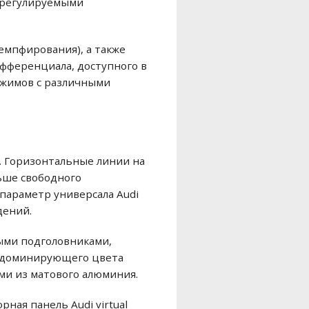
с регулируемыми
демпфирования), а также
ифференциала, доступного в
режимов с различными
к. Горизонтальные линии на
ьше свободного
 параметр универсала Audi
дений.
ыми подголовниками,
е доминирующего цвета
ми из матового алюминия.
ная панель Audi virtual