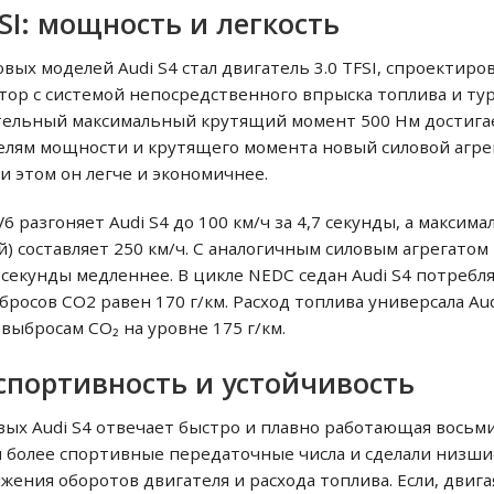
SI: мощность и легкость
ых моделей Audi S4 стал двигатель 3.0 TFSI, спроектир
ор с системой непосредственного впрыска топлива и ту
ительный максимальный крутящий момент 500 Нм достигае
ателям мощности и крутящего момента новый силовой агр
 этом он легче и экономичнее.
 разгоняет Audi S4 до 100 км/ч за 4,7 секунды, а максима
) составляет 250 км/ч. С аналогичным силовым агрегатом 
 секунды медленнее. В цикле NEDC седан Audi S4 потребля
росов CO2 равен 170 г/км. Расход топлива универсала Audi
 выбросам CO₂ на уровне 175 г/км.
спортивность и устойчивость
вых Audi S4 отвечает быстро и плавно работающая восьм
 более спортивные передаточные числа и сделали низши
ения оборотов двигателя и расхода топлива. Если, двигая