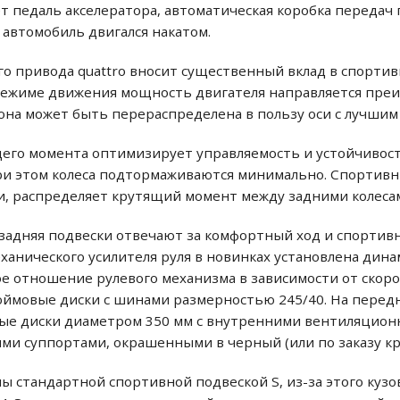
ет педаль акселератора, автоматическая коробка передач
автомобиль двигался накатом.
го привода quattro вносит существенный вклад в спортив
м режиме движения мощность двигателя направляется пр
 она может быть перераспределена в пользу оси с лучшим
его момента оптимизирует управляемость и устойчивост
ри этом колеса подтормаживаются минимально. Спортив
и, распределяет крутящий момент между задними колеса
адняя подвески отвечают за комфортный ход и спортивн
ханического усилителя руля в новинках установлена дина
 отношение рулевого механизма в зависимости от скоро
ймовые диски с шинами размерностью 245/40. На перед
е диски диаметром 350 мм с внутренними вентиляцион
 суппортами, окрашенными в черный (или по заказу кра
 стандартной спортивной подвеской S, из-за этого кузов