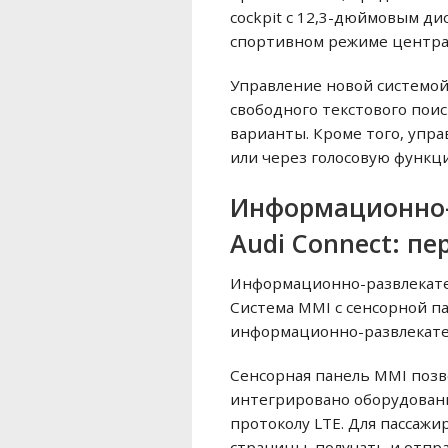
cockpit с 12,3-дюймовым ди
спортивном режиме централ
Управление новой системо
свободного текстового поис
варианты. Кроме того, упр
или через голосовую функц
Информационно-
Audi Connect: п
Информационно-развлекател
Система MMI с сенсорной п
информационно-развлекате
Сенсорная панель MMI позв
интегрировано оборудовани
протоколу LTE. Для пассажи
страницы, получать и отпр