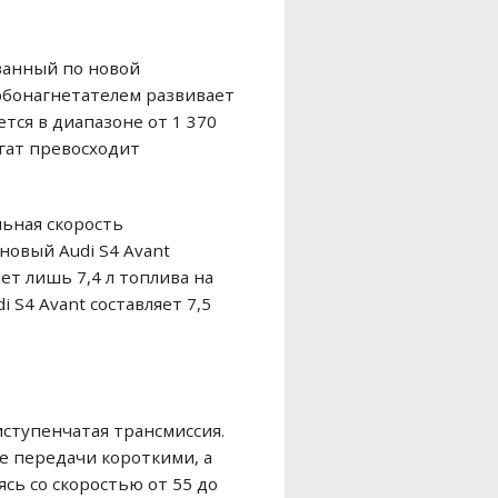
ованный по новой
рбонагнетателем развивает
тся в диапазоне от 1 370
егат превосходит
льная скорость
новый Audi S4 Avant
ет лишь 7,4 л топлива на
 S4 Avant составляет 7,5
иступенчатая трансмиссия.
е передачи короткими, а
сь со скоростью от 55 до