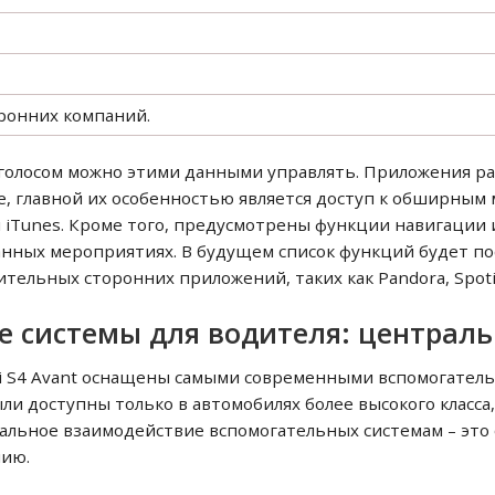
ронних компаний.
голосом можно этими данными управлять. Приложения р
е, главной их особенностью является доступ к обширным
 и iTunes. Кроме того, предусмотрены функции навигации 
нных мероприятиях. В будущем список функций будет по
тельных сторонних приложений, таких как Pandora, Spoti
 системы для водителя: централь
di S4 Avant оснащены самыми современными вспомогател
ли доступны только в автомобилях более высокого класса,
уальное взаимодействие вспомогательных системам – это 
нию.