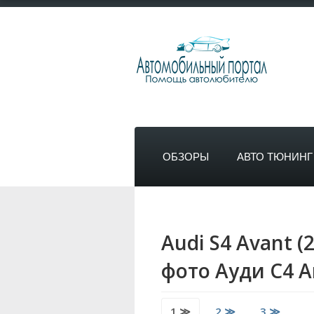
ОБЗОРЫ
АВТО ТЮНИНГ
Audi S4 Avant (
фото Ауди С4 А
1 ≫
2 ≫
3 ≫