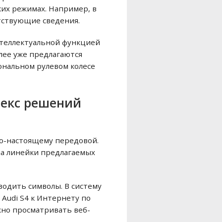
ких режимах. Например, в
тствующие сведения.
нтеллектуальной функцией
плее уже предлагаются
ональном рулевом колесе
лекс решений
по-настоящему передовой.
на линейки предлагаемых
одить символы. В систему
Audi S4 к Интернету по
ожно просматривать веб-