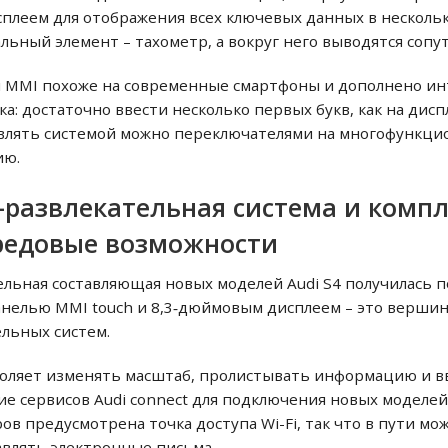
сплеем для отображения всех ключевых данных в несколь
ьный элемент – тахометр, а вокруг него выводятся сопу
й MMI похоже на современные смартфоны и дополнено и
ка: достаточно ввести несколько первых букв, как на дис
авлять системой можно переключателями на многофункци
ию.
развлекательная система и комп
ередовые возможности
ьная составляющая новых моделей Audi S4 получилась 
анелью MMI touch и 8,3‑дюймовым дисплеем – это верши
льных систем.
оляет изменять масштаб, пролистывать информацию и вв
е сервисов Audi connect для подключения новых моделей 
ров предусмотрена точка доступа Wi-Fi, так что в пути м
авлять электронные письма.