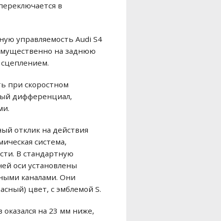
 переключается в
ную управляемость Audi S4
еимущественно на заднюю
 сцеплением.
ь при скоростном
ный дифференциал,
ми.
ый отклик на действия
мическая система,
сти. В стандартную
ней оси установлены
ными каналами. Они
сный) цвет, с эмблемой S.
 оказался на 23 мм ниже,