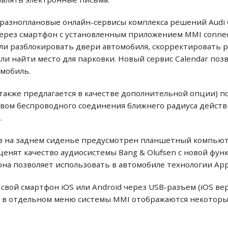
разноплановые онлайн-сервисы комплекса решений Audi 
ерез смартфон с установленным приложением MMI connec
ли разблокировать двери автомобиля, скорректировать 
ли найти место для парковки. Новый сервис Calendar поз
омобиль.
(также предлагается в качестве дополнительной опции) 
вом беспроводного соединения ближнего радиуса действи
.
в на заднем сиденье предусмотрен планшетный компьюте
ценят качество аудиосистемы Bang & Olufsen с новой фун
на позволяет использовать в автомобиле технологии Apple
свой смартфон iOS или Android через USB-разъем (iOS вер
p), в отдельном меню системы MMI отображаются некотор