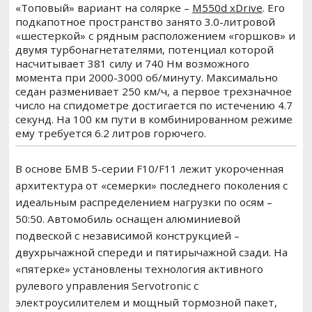
«Топовый» вариант на солярке –
M550d xDrive
. Его
подкапотное пространство занято 3.0-литровой
«шестеркой» с рядным расположением «горшков» и
двумя турбонагнетателями, потенциал которой
насчитывает 381 силу и 740 Нм возможного
момента при 2000-3000 об/минуту. Максимально
седан разменивает 250 км/ч, а первое трехзначное
число на спидометре достигается по истечению 4.7
секунд. На 100 км пути в комбинированном режиме
ему требуется 6.2 литров горючего.
В основе БМВ 5-серии F10/F11 лежит укороченная
архитектура от «семерки» последнего поколения с
идеальным распределением нагрузки по осям –
50:50. Автомобиль оснащен алюминиевой
подвеской с независимой конструкцией –
двухрычажной спереди и пятирычажной сзади. На
«пятерке» установлены технология активного
рулевого управления Servotronic с
электроусилителем и мощный тормозной пакет,