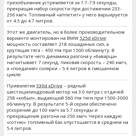
трехобъемник устремляется за 7.7-7.9 секунды,
прекращая набор скорости при достижении 233-
236 км/ч. Топливный «аппетит» у него варьируется
от 4.5 до 4.7 литров.
Этот же двигатель, но в более производительном
варианте монтирован на BMW
525d xDrive
:
мощность составляет 218 лошадиных сил, а
крутящая тяга – 450 Нм при 1500 об/минуту. В
результате чего динамика разгона у «баварца»
насчитывает 7 секунд, пиковая скорость – 240 км/ч,
а «поедание» солярки – 5.4 литров в смешанном
цикле.
Привилегия
530d xDrive
– рядный
шестицилиндровый мотор на 3.0 литра с отдачей
258 «кобыл», выдающий 560 Нм тяги при 1500-3000
об/минуту. В результате 5-й серии обеспечено
ускорение до 100 км/ч за 5.7 секунды и
прекращение разгона на 250 км/ч. Через каждую
«сотню» топливный бак опустошается в среднем на
5.4 литров.