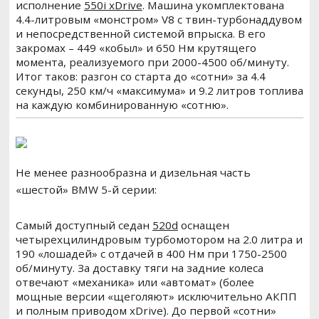
исполнение
550i xDrive
. Машина укомплектована
4.4-литровым «монстром» V8 с твин-турбонаддувом
и непосредственной системой впрыска. В его
закромах – 449 «кобыл» и 650 Нм крутящего
момента, реализуемого при 2000-4500 об/минуту.
Итог таков: разгон со старта до «сотни» за 4.4
секунды, 250 км/ч «максимума» и 9.2 литров топлива
на каждую комбинированную «сотню».
Не менее разнообразна и дизельная часть
«шестой» BMW 5-й серии:
Самый доступный седан
520d
оснащен
четырехцилиндровым турбомотором на 2.0 литра и
190 «лошадей» с отдачей в 400 Нм при 1750-2500
об/минуту. За доставку тяги на задние колеса
отвечают «механика» или «автомат» (более
мощные версии «щеголяют» исключительно АКПП
и полным приводом xDrive). До первой «сотни»