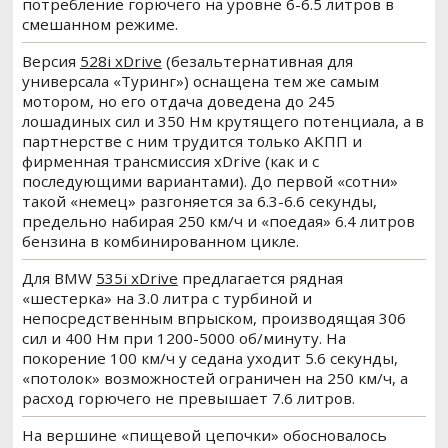
потребление горючего на уровне 6-6.5 литров в
смешанном режиме.
Версия
528i xDrive
(безальтернативная для
универсала «Туринг») оснащена тем же самым
мотором, но его отдача доведена до 245
лошадиных сил и 350 Нм крутящего потенциала, а в
партнерстве с ним трудится только АКПП и
фирменная трансмиссия xDrive (как и с
последующими вариантами). До первой «сотни»
такой «немец» разгоняется за 6.3-6.6 секунды,
предельно набирая 250 км/ч и «поедая» 6.4 литров
бензина в комбинированном цикле.
Для BMW
535i xDrive
предлагается рядная
«шестерка» на 3.0 литра с турбиной и
непосредственным впрыском, производящая 306
сил и 400 Нм при 1200-5000 об/минуту. На
покорение 100 км/ч у седана уходит 5.6 секунды,
«потолок» возможностей ограничен на 250 км/ч, а
расход горючего не превышает 7.6 литров.
На вершине «пищевой цепочки» обосновалось