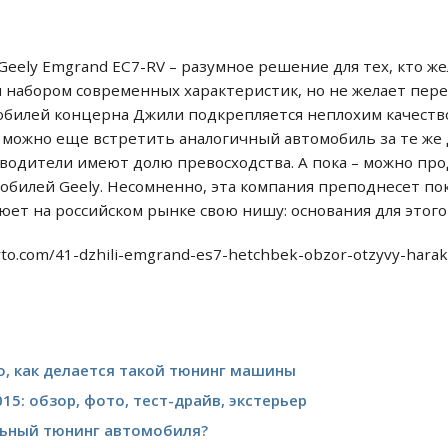
Geely Emgrand EC7-RV – разумное решение для тех, кто ж
м набором современных характеристик, но не желает пере
билей концерна Джили подкрепляется неплохим качество
и можно еще встретить аналогичный автомобиль за те же
водители имеют долю превосходства. А пока – можно пр
билей Geely. Несомненно, эта компания преподнесет по
ет на российском рынке свою нишу: основания для этого 
avto.com/41-dzhili-emgrand-es7-hetchbek-obzor-otzyvy-harak
о, как делается такой тюнинг машины
15: обзор, фото, тест-драйв, экстерьер
льный тюнинг автомобиля?