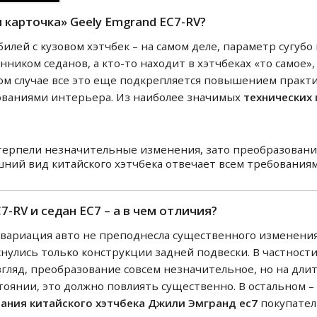
 карточка» Geely Emgrand EC7-RV?
лей с кузовом хэтчбек – на самом деле, параметр сугуб
ником седанов, а кто-то находит в хэтчбеках «то самое», 
ом случае все это еще подкрепляется повышением практ
ваниями интерьера. Из наиболее значимых
технических
терпели незначительные изменения, зато преобразовани
шний вид китайского хэтчбека отвечает всем требованиям
7-RV и седан EC7 – а в чем отличия?
я вариация авто не преподнесла существенного изменения
нулись только конструкции задней подвески. В частност
згляд, преобразование совсем незначительное, но на дли
тоянии, это должно повлиять существенно. В остальном –
ания китайского хэтчбека Джили Эмгранд ес7
покупател