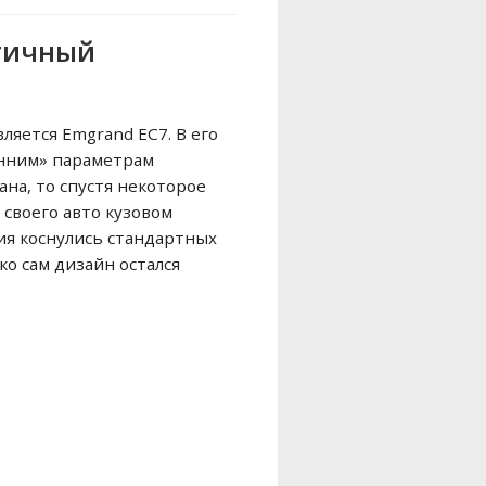
ктичный
ляется Emgrand EC7. В его
енним» параметрам
ана, то спустя некоторое
своего авто кузовом
ия коснулись стандартных
о сам дизайн остался