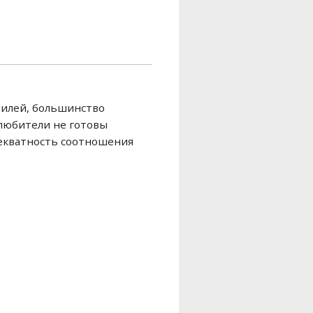
билей, большинство
олюбители не готовы
декватность соотношения