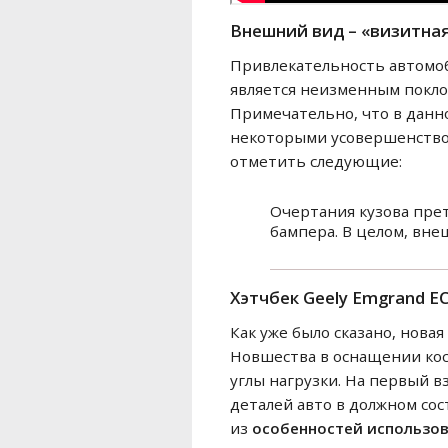
Внешний вид – «визитная
Привлекательность автомоби
является неизменным поклон
Примечательно, что в данн
некоторыми усовершенство
отметить следующие:
Очертания кузова пре
бампера. В целом, вне
Хэтчбек Geely Emgrand EC
Как уже было сказано, нова
Новшества в оснащении кос
углы нагрузки. На первый в
деталей авто в должном сос
из
особенностей использов