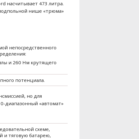
rd насчитывает 473 литра.
в подпольной нише «трюма»
емой непосредственного
ределения:
илы и 260 Нм крутящего
упного потенциала.
смиссией, но для
 10-диапазонный «автомат»
ледовательной схеме,
й и тяговую батарею,