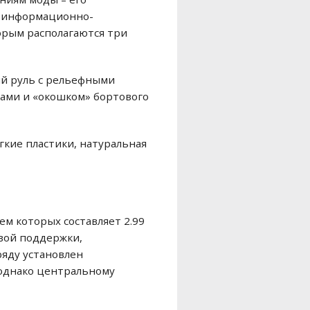
н информационно-
орым располагаются три
й руль с рельефными
ами и «окошком» бортового
кие пластики, натуральная
м которых составляет 2.99
овой поддержки,
яду установлен
 однако центральному