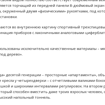
ляется торчащий из передней панели 8-дюймовый экра
а, окруженный двумя «физическими» рукоятками, под кот
становки.
ываются во внутреннюю картину спортивный трехспицевы
бинация приборов с лаконичными аналоговыми циферблат
пользованы исключительно качественные материалы – мяг
под дерево».
да» десятой генерации – просторные «апартаменты», объе
е кресла у четырехдверки – с отчетливыми валиками бок
шкой и широкими интервалами регулировок. На втором р
торый способен вместить даже троих взрослых человек,
ысокий напольный тоннель.