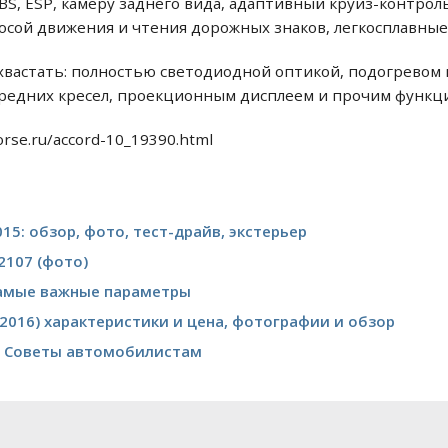
BS, ESP, камеру заднего вида, адаптивный круиз-контрол
осой движения и чтения дорожных знаков, легкосплавные 
хвастать: полностью светодиодной оптикой, подогревом 
редних кресел, проекционным дисплеем и прочим функц
orse.ru/accord-10_19390.html
15: обзор, фото, тест-драйв, экстерьер
2107 (фото)
самые важные параметры
12-2016) характеристики и цена, фотографии и обзор
р, Советы автомобилистам