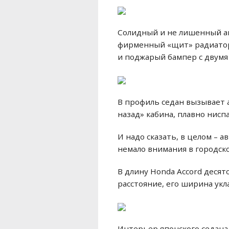
Солидный и не лишенный аг
фирменный «щит» радиатор
и поджарый бампер с двум
В профиль седан вызывает 
назад» кабина, плавно нис
И надо сказать, в целом –
немало внимания в городск
В длину Honda Accord десят
расстояние, его ширина укл
Интерьер японского седана