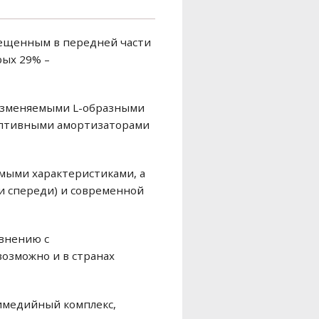
змещенным в передней части
рых 29% –
 изменяемыми L-образными
даптивными амортизаторами
мыми характеристиками, а
и спереди) и современной
авнению с
возможно и в странах
тимедийный комплекс,