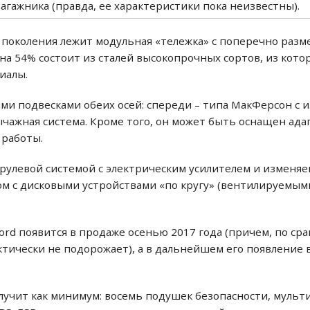
гажника (правда, ее характеристики пока неизвестны).
го поколения лежит модульная «тележка» с поперечно ра
на 54% состоит из сталей высокопрочных сортов, из кото
иалы.
ми подвесками обеих осей: спереди – типа МакФерсон с
рычажная система. Кроме того, он может быть оснащен а
 работы.
рулевой системой с электрическим усилителем и изменяе
м с дисковыми устройствами «по кругу» (вентилируемым
rd появится в продаже осенью 2017 года (причем, по ср
тически не подорожает), а в дальнейшем его появление 
олучит как минимум: восемь подушек безопасности, муль