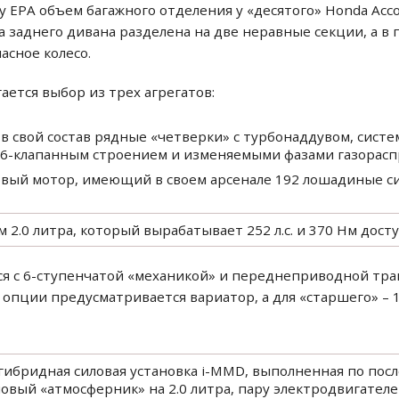
 EPA объем багажного отделения у «десятого» Honda Acco
ка заднего дивана разделена на две неравные секции, а 
асное колесо.
ется выбор из трех агрегатов:
 в свой состав рядные «четверки» с турбонаддувом, сист
16-клапанным строением и изменяемыми фазами газорасп
овый мотор, имеющий в своем арсенале 192 лошадиные с
 2.0 литра, который вырабатывает 252 л.с. и 370 Нм дост
я с 6-ступенчатой «механикой» и переднеприводной тран
е опции предусматривается вариатор, а для «старшего» –
гибридная силовая установка i-MMD, выполненная по пос
овый «атмосферник» на 2.0 литра, пару электродвигателе