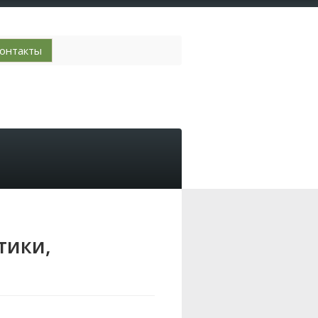
онтакты
тики,