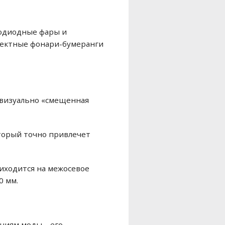
тодиодные фары и
фектные фонари-бумеранги
 визуально «смещенная
оторый точно привлечет
риходится на межосевое
0 мм.
ниям моды – его