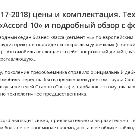
017-2018) цены и комплектация. Те
«Accord 10» и подробный обзор с 
одный седан бизнес-класса (сегмент «E» по европейским
аудиторию: он подойдет и «взрослым дядечкам» (с женой
а)… Автомобиль воплощает в себе: энергичный дизайн, ка
 составляющую…
ту, поколение трехобъемника справило официальный деб
томобиль перестал быть прямым конкурентом Toyota Cam
усы жителей Старого Света) и, вдобавок к этому, оказался
ьно технологичнее предшественника.
cord выглядит свежо, привлекательно и выразительно – 
 больше не напоминает «чемодан», а в ее облике наблюда