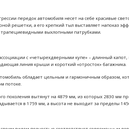
рессии передок автомобиля несет на себе красивые све
ной решетки, а его крепкий тыл выставляет напоказ эф
я трапециевидными выхлопными патрубками.
ассоциации с «четырехдверными купе» – длинный капот,
падающая линия крыши и короткий «отросток» багажника.
 автомобиль обладает цельным и гармоничным образом, к
ом потоке.
ого поколения вытянут на 4879 мм, из которых 2830 мм п
адывается в 1759 мм, а высота не выходит за пределы 145
 своим видом полностью соответствует современным вея