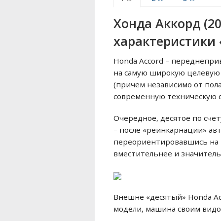
Хонда Аккорд (2
характеристики 
Honda Accord – переднеприв
на самую широкую целевую 
(причем независимо от пол
современную техническую
Очередное, десятое по сче
– после «реинкарнации» ав
переориентировавшись на вк
вместительнее и значител
Внешне «десятый» Honda Ac
модели, машина своим видом