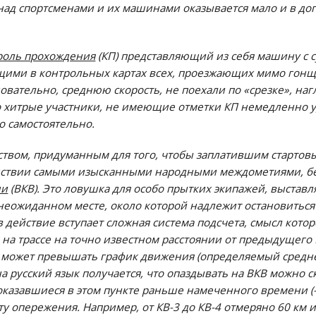
 над спортсменами и их машинами оказывается мало и в до
роль прохождения
(КП) представляющий из себя машину с с
ими в контрольных картах всех, проезжающих мимо гонщи
довательно, среднюю скорость, не поехали по «срезке», на
 хитрые участники, не имеющие отметки КП немедленно уд
о самостоятельно.
ством, придуманным для того, чтобы заплатившим стартов
дствии самыми изысканными народными междометиями, бе
ни
(ВКВ). Это ловушка для особо прытких экипажей, выставл
еожиданном месте, около которой надлежит остановиться
в действие вступает сложная система подсчета, смысл кото
на трассе на точно известном расстоянии от предыдущего 
е может превышать график движения (определяемый средн
а русский язык получается, что опаздывать на ВКВ можно с
казавшиеся в этом пункте раньше намеченного времени (
у опережения. Например, от КВ-3 до КВ-4 отмеряно 60 км 