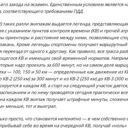
тьего захода на экзамен. Единственным условием является 
, соответствующего требованиям ПДД.
е!) таких ралли экипажам выдается легенда, представляюща
 с указанием пунктов контроля времени (КВ) и прочей атр
ны ориентиры и расстояние между ними, позволяющие спор
таракань. Кроме легенды спортсмены получают маршрутный 
переезда от одного к другому. Как правило, вся трасса раз
щегося КВ и имеющих свой временной норматив. Наприме
оторые надо проехать за 600 минут, но на самом деле марш
тка — 100, 150 и 50 км — определенные как движение из КВ-0
о КВ-2 (250 км) за 300 минут и из КВ-2 (250 км) до КВ-3 (300
ируется в каждом КВ, а старт на следующий участок дается, 
списанием и по нему проводятся сегодня практически все
 на каждом КВ экипаж получает штрафные минуты, сложени
а» меньше, тот и выиграл.
ько просто, что становится непонятно — в чем собственно
прибывай себе во время на очередной КВ, получай «ноль»