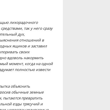
мощью лихорадочного
редствами, так у него сразу
ательный дух,
 выяснения отношений в
одных ящиков и заставил
шпоривать своих
одно вдоволь накормить
амый момент, когда на одной
задумает полностью извести
пытка объяснить
бросив обычные земные
м, пытаются превратить
льной езды трясучий и
стую невосстанавливаемые