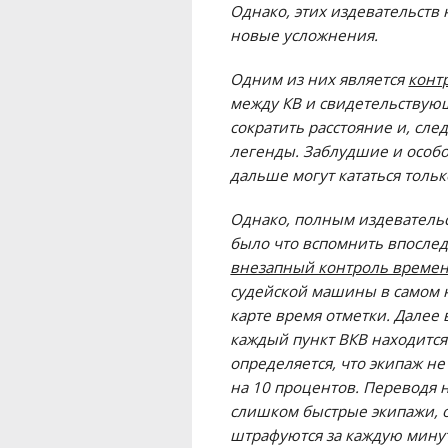
Однако, этих издевательств
новые усложнения.
Одним из них является
конт
между КВ и свидетельствующ
сократить расстояние и, сле
легенды. Заблудшие и особо
дальше могут кататься тольк
Однако, полным издеватель
было что вспомнить впосле
внезапный контроль време
судейской машины в самом н
карте время отметки. Далее 
каждый пункт ВКВ находится 
определяется, что экипаж н
на 10 процентов. Переводя н
слишком быстрые экипажи, о
штрафуются за каждую минут