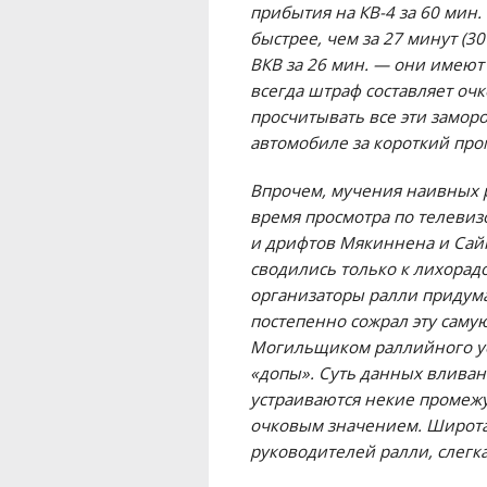
прибытия на КВ-4 за 60 мин.
быстрее, чем за 27 минут (3
ВКВ за 26 мин. — они имеют
всегда штраф составляет очк
просчитывать все эти заморо
автомобиле за короткий пр
Впрочем, мучения наивных р
время просмотра по телевиз
и дрифтов Мякиннена и Сайн
сводились только к лихора
организаторы ралли придума
постепенно сожрал эту саму
Могильщиком раллийного ус
«допы». Суть данных вливан
устраиваются некие промеж
очковым значением. Широта 
руководителей ралли, слегк