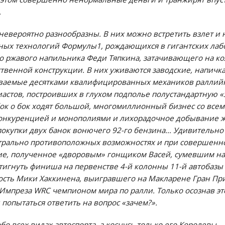
.
невероятно разнообразны. В них можно встретить взлет и
ных технологий Формулы1, рождающихся в гигантских лаб
о ржавого напильника Феди Тяпкина, затачивающего на ко
ственной конструкции. В них уживаются заводские, напич
иваемые десятками квалифицированных механиков раллий
иастов, построивших в глухом подполье полустандартную «
бок о бок ходят большой, многомиллионный бизнес со все
онкуренцией и монополиями и лихорадочное добывание жа
 покупки двух банок вонючего 92-го бензина… Удивительно
етрально противоположных возможностях и при совершенн
е, полученное «дворовым» гонщиком Васей, сумевшим на
тигнуть финиша на первенстве 4-й колонны 11-й автобазы п
дость Мики Хаккинена, выигравшего на Макларене Гран Пр
 Импреза WRC чемпионом мира по ралли. Только осознав эт
попытаться ответить на вопрос «зачем?».
бо всех видах автоспорта, а коснусь только его Королевы — 