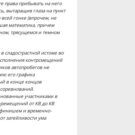
те права прибывать на него
сь, вытаращив глаза на пункт
всей гонке (впрочем, не
ысшая математика, причем
сном, трясущемся и темном
в сладострастной истоме во
 исполнения контрсмещений
ников автопробегов не
ию его графика
ый в конце концов
 соревнований.
енованные участниками в
перемещений от КВ до КВ
, финишем и временно-
от затейливости ума