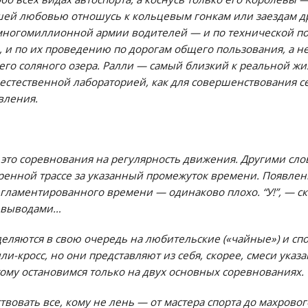
й любовью отношусь к кольцевым гонкам или заездам др
 многомиллионной армии водителей — и по технической по
 и по их проведению по дорогам общего пользования, а н
го соляного озера. Ралли — самый близкий к реальной жиз
стественной лабораторией, как для совершенствования с
вления.
это соревнования на регулярность движения. Другими сло
воренной трассе за указанный промежуток времени. Появле
ламентированного времени — одинаково плохо. “У!”, — ска
с выводами…
еляются в свою очередь на любительские («чайные») и с
и-кросс, но они представляют из себя, скорее, смеси указ
ому остановимся только на двух основных соревнованиях.
твовать все, кому не лень — от мастера спорта до махрово