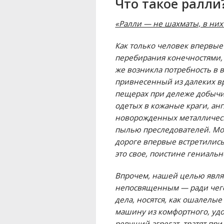
Что такое ралли
«Ралли — не шахматы, в них
Как только человек впервые
перебирания конечностями, 
же возникла потребность в
привнесенный из далеких в
пещерах при дележе добычи
одетых в кожаные краги, ан
новорожденных металлически
пылью преследователей. Мож
дороге впервые встретились
это свое, поистине гениаль
Впрочем, нашей целью являю
непосвященным — ради чего
дела, носятся, как ошалелы
машину из комфортного, удо
ревущий агрегат, тратят п