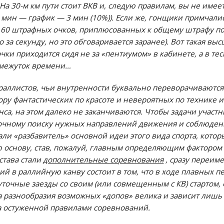
 На 30-м км пути стоит ВКВ и, следую правилам, вы не имее
0 мин — график — 3 мин (10%)). Если же, гонщики примчали
 60 штрафных очков, приплюсованных к общему штрафу по 
о за секунду, но это обговаривается заранее). Вот такая в
чки приходится сидя не за «пентиумом» в кабинете, а в те
омежуток времени…
аллистов, чьи внутренности буквально переворачиваются 
ору фантастических по красоте и невероятных по технике
са, на этом далеко не заканчиваются. Чтобы задачи участ
дочному поиску нужных направлений движения и соблюден
ли «разбавитель» основной идеи этого вида спорта, котор
ю основу, став, пожалуй, главным определяющим фактором
тава стали
дополнительные соревнования
, сразу переим
ий в раллийную канву состоит в том, что в ходе плавных 
уточные заезды со своим (или совмещенным с КВ) стартом
разнообразия возможных «допов» велика и зависит лишь 
а остуженной правилами соревнований.