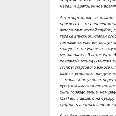
нервы и драгоценное время
Автоспортивные состязания 
прогресса — от революцион
аэродинамической трубой, д
гараже впускной клапан соб
тоннами запчастей, обслуж
голодных, но упрямых энтуз
металлолома. В автоспорте 
рекламой, менеджментом, к
оплаты стартового взноса и
разных условиях, при диам
— моральное удовлетворени
кургузом «москвиченке» дос
быть гораздо выше, чем ра
МакРея, ставшего на Субару
сущность данного явления и 
Я не буду распространяться о