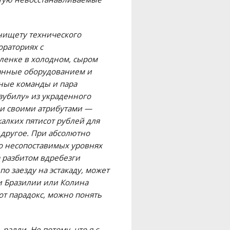
 нищету технического
ораториях с
ленке в холодном, сыром
канные оборудованием и
ные команды и пара
зубилу» из украденного
ми своими атрибутами —
лких пятисот рублей для
 другое. При абсолютно
о несопоставимых уровнях
 разбитом вдребезги
о заезду на эстакаду, может
и Бразилии или Колина
от парадокс, можно понять
ралли. Не потому, что я с