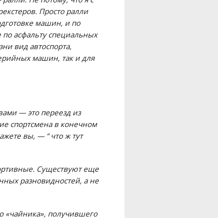
екстеров. Просто ралли
дготовке машин, и по
е по асфальту специальных
ни вид автоспорта,
ерийных машин, так и для
вами — это переезд из
ние спортсмена в конечном
жете вы, — “ что ж тут
портивные. Существуют еще
анных разновидностей, а не
го «чайника», получившего