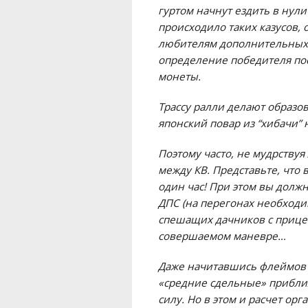
гуртом начнут ездить в нули
происходило таких казусов,
любителям дополнительных 
определение победителя по
монеты.
Трассу ралли делают образ
японский повар из “хибачи”
Поэтому часто, не мудрству
между КВ. Представьте, что 
один час! При этом вы должн
ДПС (на перегонах необходи
спешащих дачников с прице
совершаемом маневре…
Даже начитавшись флеймов 
«средние сдельные» приближ
силу. Но в этом и расчет ор