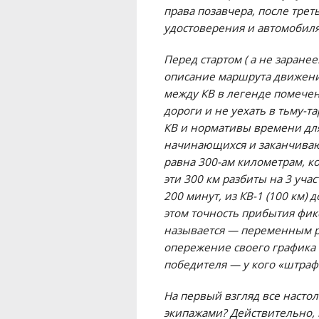
права позавчера, после тре
удостоверения и автомобиля
Перед стартом ( а не заране
описание маршрута движения
между КВ в легенде помече
дороги и не уехать в тьму-
КВ и нормативы времени для 
начинающихся и заканчиваю
равна 300-ам километрам, к
эти 300 км разбиты на 3 учас
200 минут, из КВ-1 (100 км) д
этом точность прибытия фикс
называется — переменным ра
опережение своего графика
победителя — у кого «штраф
На первый взгляд все настол
экипажами? Действительно, 