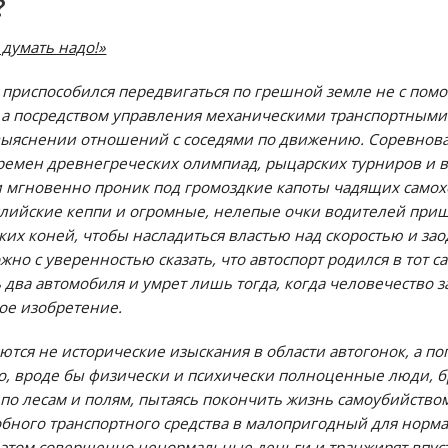
?
 думать надо!»
 приспособился передвигаться по грешной земле не с по
а посредством управления механическими транспортными с
 выяснении отношений с соседями по движению. Соревнов
ремен древнегреческих олимпиад, рыцарских турниров и
 мгновенно проник под громоздкие капоты чадящих самох
глийские кеппи и огромные, нелепые очки водителей при
х коней, чтобы насладиться властью над скоростью и за
но с уверенностью сказать, что автоспорт родился в тот с
 два автомобиля и умрет лишь тогда, когда человечество 
ное изобретение.
тся не исторические изыскания в области автогонок, а по
, вроде бы физически и психически полноценные люди, 
е по лесам и полям, пытаясь покончить жизнь самоубийство
бного транспортного средства в малопригодный для норма
ри этом совершенно ненормальные деньги и транжирят впу