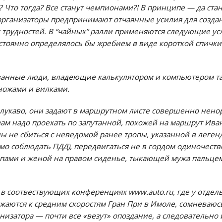
? Что тогда? Все станут чемпионами?! В принципе — да стан
 организаторы предпринимают отчаянные усилия для созд
трудностей. В “чайных” ралли применяются следующие ус
стоянно определялось бы жребием в виде короткой спички
ованные люди, владеющие калькулятором и компьютером та
 ножами и вилками.
я лукаво, они задают в маршрутном листе совершенно не
вам надо проехать по запутанной, похожей на маршрут Иван
ы не сбиться с неведомой ранее тропы, указанной в легенд
мо соблюдать ПДД), передвигаться не в гордом одиночестве
пами и женой на правом сиденье, тыкающей мужа пальцем
в соотвествующих конференциях www.auto.ru, где у отдел
аются к средним скоростям Гран При в Имоле, сомневаюсь
ганизатора — почти все «везут» опоздание, а следовательно