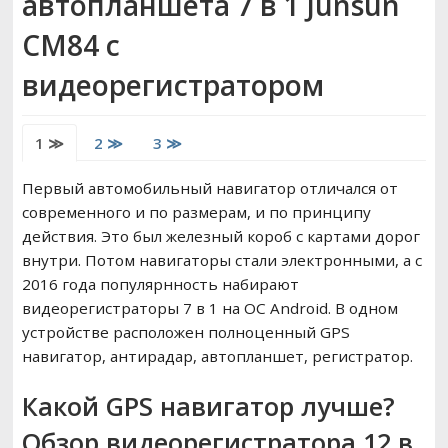
автопланшета 7 в 1 Junsun
РЕМОНТ ВАЗ
CM84 с
видеорегистратором
ВОЖДЕНИЕ
1 ≫
2 ≫
3 ≫
Первый автомобильный навигатор отличался от
современного и по размерам, и по принципу
действия. Это был железный короб с картами дорог
внутри. Потом навигаторы стали электронными, а с
2016 года популярнность набирают
видеорегистраторы 7 в 1 на ОС Android. В одном
устройстве расположен полноценный GPS
навигатор, антирадар, автопланшет, регистратор.
Какой GPS навигатор лучше?
Обзор видеорегистратора 12 в