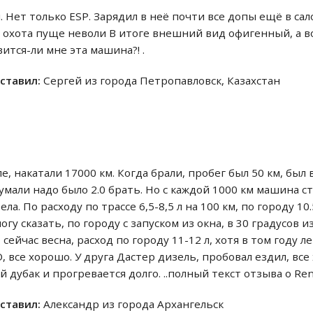
 Нет только ESP. Зарядил в неё почти все допы ещё в сал
 - охота пуще неволи В итоге внешний вид офигенный, а
ится-ли мне эта машина?! .
оставил:
Сергей из города Петропавловск, Казахстан
ле, накатали 17000 км. Когда брали, пробег был 50 км, бы
думали надо было 2.0 брать. Но с каждой 1000 км машина с
а. По расходу по трассе 6,5-8,5 л на 100 км, по городу 10.
огу сказать, по городу с запуском из окна, в 30 градусов и
, сейчас весна, расход по городу 11-12 л, хотя в том году
, все хорошо. У друга Дастер дизель, пробовал ездил, все
 дубак и прогревается долго. ..полный текст отзыва о Rena
оставил:
Александр из города Архангельск