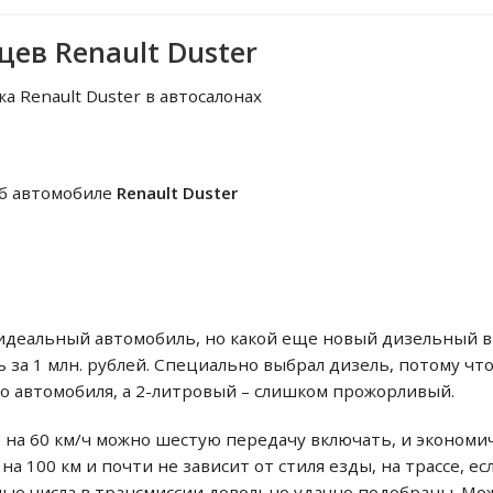
ев Renault Duster
а Renault Duster в автосалонах
б автомобиле
Renault Duster
не идеальный автомобиль, но какой еще новый дизельный 
 за 1 млн. рублей. Специально выбрал дизель, потому чт
го автомобиля, а 2-литровый – слишком прожорливый.
е на 60 км/ч можно шестую передачу включать, и экономи
л на 100 км и почти не зависит от стиля езды, на трассе, 
ные числа в трансмиссии довольно удачно подобраны. Мо