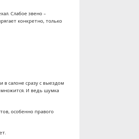
хал. Слабое звено –
прягает конкретно, только
и в салоне сразу с выездом
х множится. И ведь шумка
ртов, особенно правого
ет.