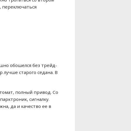
, переключаться
ешно обошелся без трейд-
 лучше старого седана. В
автомат, полный привод. Со
парктроник, сигналку.
жна, да и качество ее в