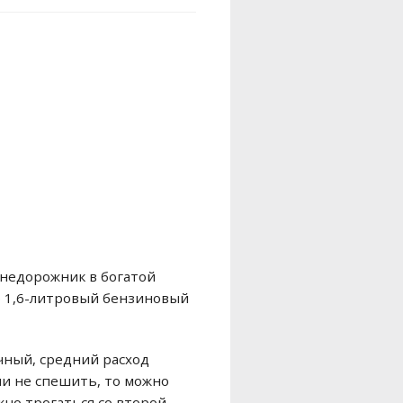
внедорожник в богатой
о 1,6-литровый бензиновый
чный, средний расход
если не спешить, то можно
жно трогаться со второй