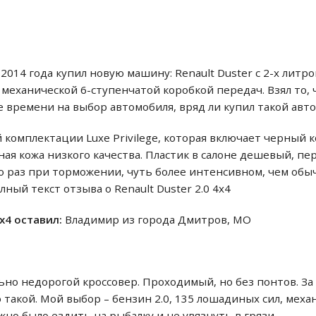
 2014 года купил новую машину: Renault Duster c 2-х ли
и механической 6-ступенчатой коробкой передач. Взял то, 
е времени на выбор автомобиля, вряд ли купил такой авт
 комплектации Luxe Privilege, которая включает черный 
нная кожа низкого качества. Пластик в салоне дешевый, п
о раз при торможении, чуть более интенсивном, чем обыч
олный текст отзыва о Renault Duster 2.0 4x4
4x4 оставил:
Владимир из города Дмитров, МО
но недорогой кроссовер. Проходимый, но без понтов. За 
о такой. Мой выбор – бензин 2.0, 135 лошадиных сил, меха
но было ездить на рыбалку и не увязнуть в грязи.