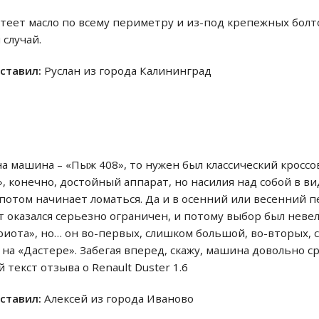
теет масло по всему периметру и из-под крепежных болто
 случай.
оставил:
Руслан из города Калининград
дна машина – «Пыж 408», то нужен был классический кросс
», конечно, достойный аппарат, но насилия над собой в в
 потом начинает ломаться. Да и в осенний или весенний п
т оказался серьезно ограничен, и потому выбор был неве
риота», но… он во-первых, слишком большой, во-вторых, 
на «Дастере». Забегая вперед, скажу, машина довольно 
й текст отзыва о Renault Duster 1.6
оставил:
Алексей из города Иваново