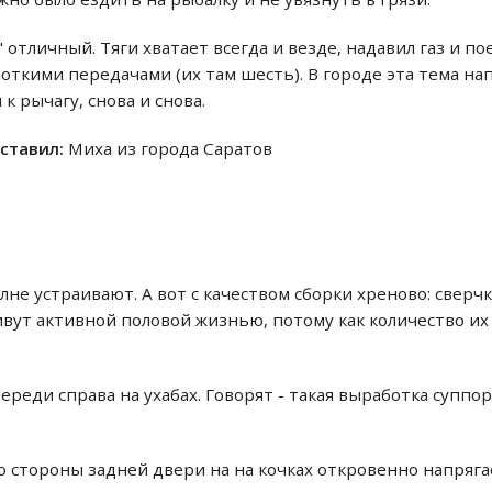
отличный. Тяги хватает всегда и везде, надавил газ и пое
откими передачами (их там шесть). В городе эта тема на
к рычагу, снова и снова.
оставил:
Миха из города Саратов
не устраивают. А вот с качеством сборки хреново: сверчк
живут активной половой жизнью, потому как количество и
ереди справа на ухабах. Говорят - такая выработка суппо
 стороны задней двери на на кочках откровенно напряга