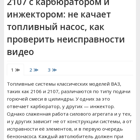
2107 с карбюратором и
РЕМОНТ ВАЗ
инжектором: не качает
топливный насос, как
ВОЖДЕНИЕ
проверить неисправности
видео
1 ≫
2 ≫
3 ≫
Топливные системы классических моделей ВАЗ,
таких как 2106 и 2107, различаются по типу подачи
горючей смеси в цилиндры. У одних за это
отвечает карбюратор, у других — инжектор.
Однако слаженная работа силового агрегата и у тех,
и у других зависит не от конструкции системы, а от
исправности её элементов, и в первую очередь
бензонасоса. Каждый автолюбитель должен при