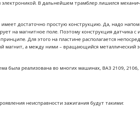
ия электроникой. В дальнейшем трамблер лишился механич
 имеет достаточно простую конструкцию. Да, надо напомн
ирует на магнитное поле. Поэтому конструкция датчика с
 принципе. Для этого на пластине располагается непосред
ый магнит, а между ними – вращающийся металлический э
ема была реализована во многих машинах, ВАЗ 2109, 2106, 
оявления неисправности зажигания будут такими: