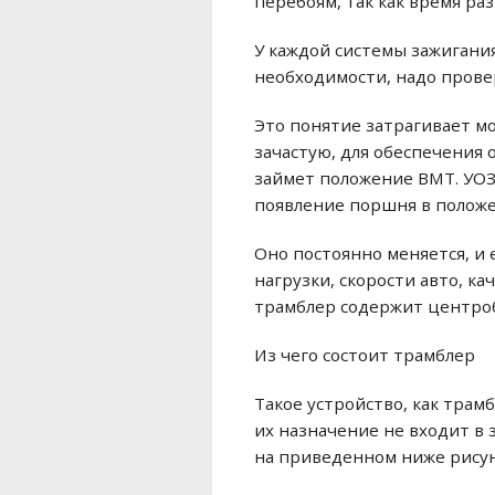
перебоям, так как время ра
У каждой системы зажигани
необходимости, надо прове
Это понятие затрагивает мо
зачастую, для обеспечения
займет положение ВМТ. УОЗ
появление поршня в полож
Оно постоянно меняется, и 
нагрузки, скорости авто, к
трамблер содержит центроб
Из чего состоит трамблер
Такое устройство, как трам
их назначение не входит в 
на приведенном ниже рису