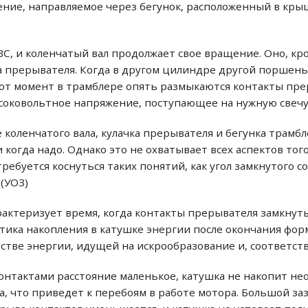
ение, направляемое через бегунок, расположенный в крыш
ВС, и коленчатый вал продолжает свое вращение. Оно, 
 прерывателя. Когда в другом цилиндре другой поршень
от момент в трамблере опять размыкаются контакты пре
соковольтное напряжение, поступающее на нужную свечу
коленчатого вала, кулачка прерывателя и бегунка трамб
 когда надо. Однако это не охватывает всех аспектов того
ребуется коснуться таких понятий, как угол замкнутого со
(УОЗ)
арактеризует время, когда контакты прерывателя замкнуты.
тика накопления в катушке энергии после окончания фор
стве энергии, идущей на искрообразование и, соответств
 контактами расстояние маленькое, катушка не накопит н
а, что приведет к перебоям в работе мотора. Большой за