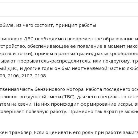
обиле, из чего состоит, принцип работы
зинового ДВС необходимо своевременное образование и
устройство, обеспечивающее ее появление в момент нах
ртвой точки), причем в разных цилиндрах искрообразов
зывают прерыватель-распределитель, или по-другому, тр
ый ДВС, и долгие годы он был неотъемлемой частью любо
9, 2106, 2107, 2108.
твенная часть бензинового мотора. Работа последнего ос
пливно-воздушной смеси (ТВС), для чего специально ген
тем на свечи. На них происходит формирование искры, 
 совершает полезную работу. Примерно так вкратце мож
жен трамблер. Если оценивать его роль при работе зажиг