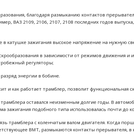
разования, благодаря размыканию контактов прерывател
мер, ВАЗ 2109, 2106, 2107, 2108 последних годов выпуска,
 в катушке зажигания высокое напряжение на нужную све
скрообразования в зависимости от режимов движения и и
тробежный регуляторы;
разряд энергии в бобине.
жит и как работает трамблер, позволит функциональная с
трамблера оставался неизменным долгие годы. В автомоби
стема зажигания подобного типа использовалась почти до 
вязь трамблера с коленчатым валом двигателя. Когда по
етствующее ВМТ, размыкаются контакты прерывателя, в 