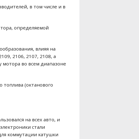
одителей, в том числе и в
отора, определяемой
ообразования, влияя на
09, 2106, 2107, 2108, а
у мотора во всем диапазоне
о топлива (октанового
ьзовался на всех авто, и
я электроники стали
 для коммутации катушки