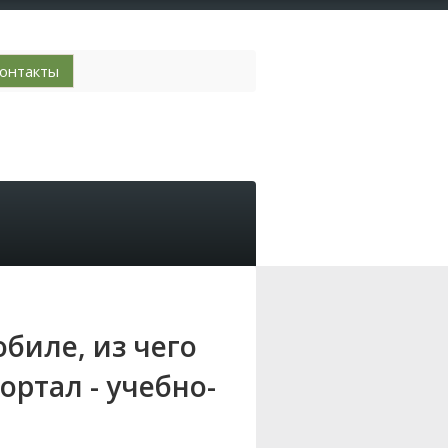
онтакты
обиле, из чего
ртал - учебно-