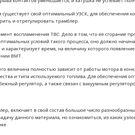
зрыва контактов уменьшается, и катушка не успевает пол
я существует свой оптимальный УЗСК, для обеспечения ко
рить и отрегулировать трамблер.
мент воспламенения ТВС. Дело в том, что ее сгорание пр
 оптимальных условий такого процесса, оно должно начи
 и характеризует время, на величину которого появлени
ении ВМТ.
его величина полностью зависит от работы мотора в конкр
ачества и типа используемого топлива. Для обеспечения о
ежный регулятор, а также связан с вакуумным регуляторо
блер, включает в свой состав большое число разнообразн
задачу данного материала, но ознакомиться, из каких узл
нке