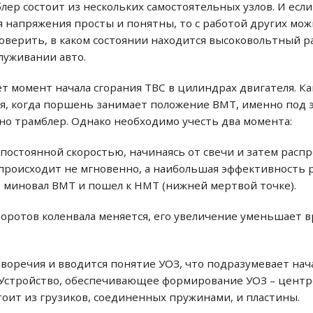
блер состоит из нескольких самостоятельных узлов. И ес
я напряжения просты и понятны, то с работой других мож
оверить, в каком состоянии находится высоковольтный р
луживании авто.
т момент начала сгорания ТВС в цилиндрах двигателя. Ка
ся, когда поршень занимает положение ВМТ, именно под 
но трамблер. Однако необходимо учесть два момента:
 постоянной скоростью, начинаясь от свечи и затем расп
происходит не мгновенно, а наибольшая эффективность 
ь миновал ВМТ и пошел к НМТ (нижней мертвой точке).
боротов коленвала меняется, его увеличение уменьшает в
воречия и вводится понятие УОЗ, что подразумевает нач
Устройство, обеспечивающее формирование УОЗ – центр
стоит из грузиков, соединенных пружинами, и пластины.