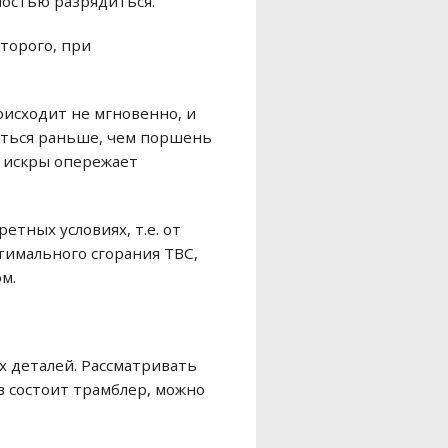
ностью разрядиться.
торого, при
оисходит не мгновенно, и
наться раньше, чем поршень
е искры опережает
етных условиях, т.е. от
птимального сгорания ТВС,
м.
ых деталей. Рассматривать
ов состоит трамблер, можно