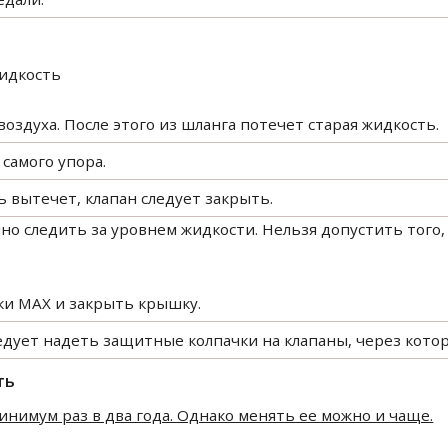
жидкость
воздуха. После этого из шланга потечет старая жидкость.
 самого упора.
сть вытечет, клапан следует закрыть.
но следить за уровнем жидкости. Нельзя допустить того,
тки MAX и закрыть крышку.
следует надеть защитные колпачки на клапаны, через кото
ть
нимум раз в два года. Однако менять ее можно и чаще.