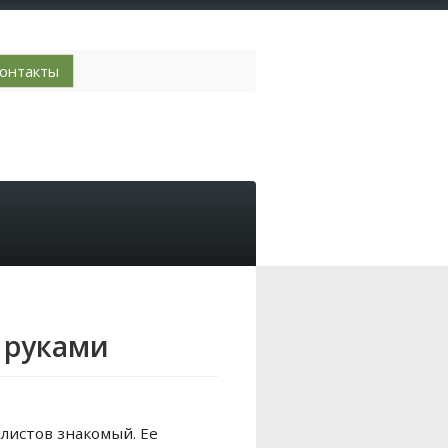
онтакты
 руками
илистов знакомый. Ее