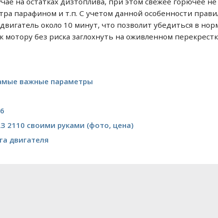
учае на остатках дизтоплива, при этом свежее горючее н
тра парафином и т.п. С учетом данной особенности пра
двигатель около 10 минут, что позволит убедиться в нор
к мотору без риска заглохнуть на оживленном перекрестк
самые важные параметры
B6
З 2110 своими руками (фото, цена)
га двигателя