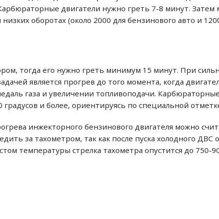
 Карбюраторные двигатели нужно греть 7-8 минут. Зате
низких оборотах (около 2000 для бензинового авто и 120
ором, тогда его нужно греть минимум 15 минут. При силь
адачей является прогрев до того момента, когда двигате
педаль газа и увеличении топливоподачи. Карбюраторные
0 градусов и более, ориентируясь по специальной отметк
рева инжекторного бензинового двигателя можно считат
едить за тахометром, так как после пуска холодного ДВС 
стом температуры стрелка тахометра опустится до 750-90