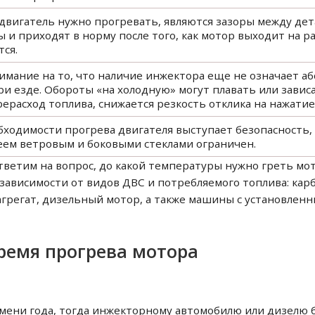
 двигатель нужно прогревать, являются зазоры между дет
 и приходят в норму после того, как мотор выходит на 
ся.
мание на то, что наличие инжектора еще не означает а
и езде. Обороты «на холодную» могут плавать или завис
асход топлива, снижается резкость отклика на нажатие п
ходимости прогрева двигателя выступает безопасность, 
еем ветровым и боковыми стеклами ограничен.
тветим на вопрос, до какой температуры нужно греть мо
 зависимости от видов ДВС и потребляемого топлива: ка
регат, дизельный мотор, а также машины с установлен
ремя прогрева мотора
емени года, тогда инжекторному автомобилю или дизелю 