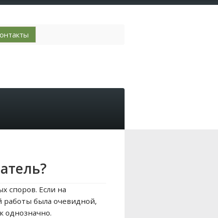
онтакты
гатель?
х споров. Если на
й работы была очевидной,
к однозначно.