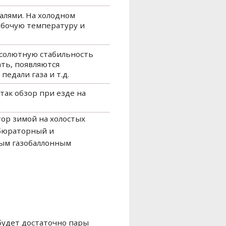
алями. На холодном
рабочую температуру и
бсолютную стабильность
ать, появляются
едали газа и т.д.
так обзор при езде на
тор зимой на холостых
рбюраторный и
ным газобаллонным
будет достаточно пары