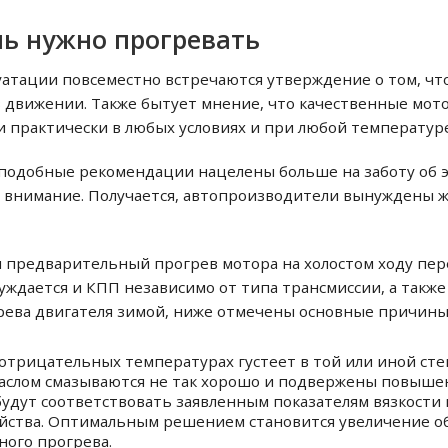
ь нужно прогревать
луатации повсеместно встречаются утверждение о том, ч
 в движении. Также бытует мнение, что качественные мо
практически в любых условиях и при любой температуре
подобные рекомендации нацелены больше на заботу об э
е внимание. Получается, автопроизводители вынуждены 
я предварительный прогрев мотора на холостом ходу пер
уждается и КПП независимо от типа трансмиссии, а также
огрева двигателя зимой, ниже отмечены основные причины
отрицательных температурах густеет в той или иной сте
слом смазываются не так хорошо и подвержены повышен
будут соответствовать заявленным показателям вязкости
йства. Оптимальным решением становится увеличение об
ного прогрева.