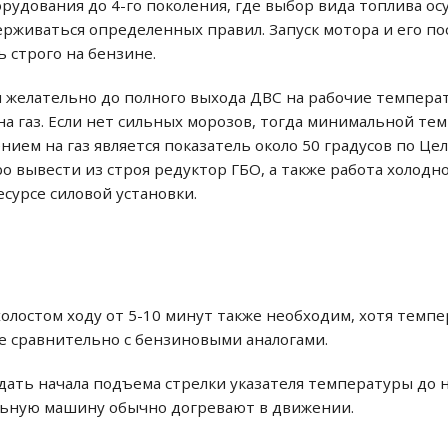
рудования до 4-го поколения, где выбор вида топлива о
рживаться определенных правил. Запуск мотора и его п
 строго на бензине.
 желательно до полного выхода ДВС на рабочие температ
а газ. Если нет сильных морозов, тогда минимальной те
ием на газ является показатель около 50 градусов по Ц
 вывести из строя редуктор ГБО, а также работа холодно
есурсе силовой установки.
олостом ходу от 5-10 минут также необходим, хотя темп
 сравнительно с бензиновыми аналогами.
дать начала подъема стрелки указателя температуры до н
льную машину обычно догревают в движении.