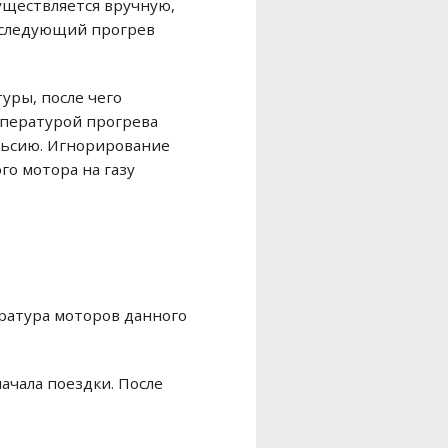
существляется вручную,
оследующий прогрев
уры, после чего
мпературой прогрева
ельсию. Игнорирование
го мотора на газу
ература моторов данного
ачала поездки. После