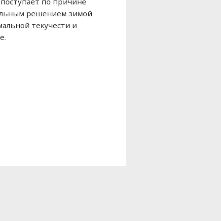
е поступает по причине
вильным решением зимой
мальной текучести и
е.