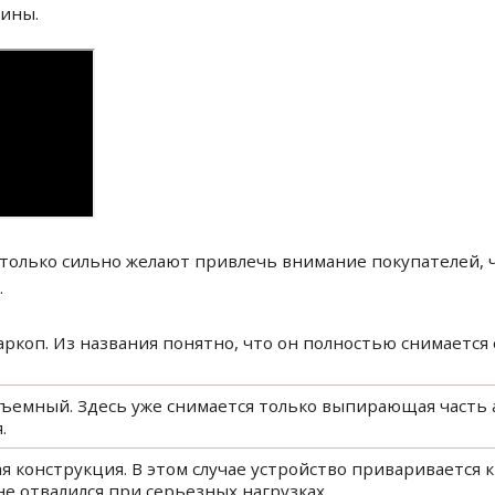
шины.
только сильно желают привлечь внимание покупателей, ч
.
коп. Из названия понятно, что он полностью снимается 
съемный. Здесь уже снимается только выпирающая часть а
.
 конструкция. В этом случае устройство приваривается 
не отвалился при серьезных нагрузках.