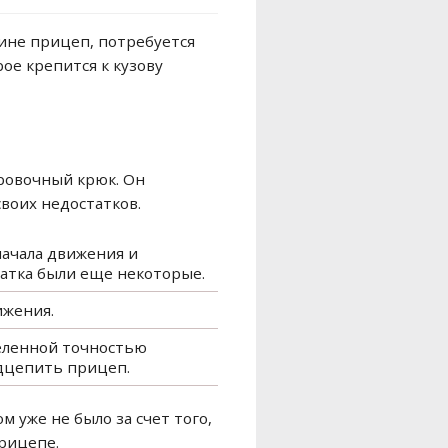
ине прицеп, потребуется
ое крепится к кузову
ровочный крюк. Он
воих недостатков.
начала движения и
татка были еще некоторые.
ижения.
деленной точностью
одцепить прицеп.
 уже не было за счет того,
прицепе.