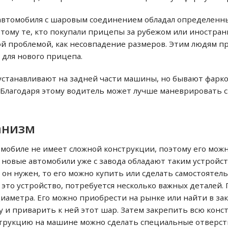
 автомобиля с шаровым соединением обладал определен
этому те, кто покупали прицепы за рубежом или иностра
кой проблемой, как несовпадение размеров. Этим людям 
 для нового прицепа.
 устанавливают на задней части машины, но бывают фарко
. Благодаря этому водитель может лучше маневрировать 
анизм
омобиле не имеет сложной конструкции, поэтому его мож
 новые автомобили уже с завода обладают таким устройст
 он нужен, то его можно купить или сделать самостоятель
это устройство, потребуется несколько важных деталей. 
аметра. Его можно приобрести на рынке или найти в зак
у и приварить к ней этот шар. Затем закрепить всю конс
струкцию на машине можно сделать специальные отверсти