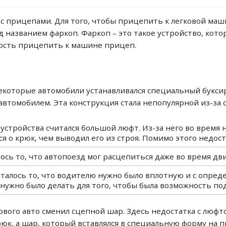
с прицепами. Для того, чтобы прицепить к легковой маш
 названием фаркоп. Фаркоп – это такое устройство, котор
ность прицепить к машине прицеп.
екоторые автомобили устанавливался специальный букси
втомобилем. Эта конструкция стала непопулярной из-за с
устройства считался большой люфт. Из-за него во время 
я о крюк, чем выводил его из строя. Помимо этого недос
ось то, что автопоезд мог расцепиться даже во время дв
талось то, что водителю нужно было вплотную и с опре
 нужно было делать для того, чтобы была возможность п
вого авто сменил сцепной шар. Здесь недостатка с люфтом
юк, а шар, который вставлялся в специальную форму на 