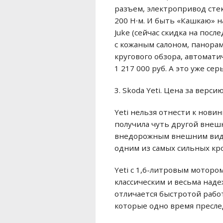
разъем, электропривод стеко
200 Н∙м. И быть «Кашкаю» 
Juke (сейчас скидка на пос
с кожаным салоном, панора
кругового обзора, автомат
1 217 000 руб. А это уже с
3. Skoda Yeti. Цена за верс
Yeti нельзя отнести к нови
получила чуть другой внешни
внедорожным внешним видом
одним из самых сильных кр
Yeti с 1,6-литровым моторо
классическим и весьма над
отличается быстротой работ
которые одно время пресле