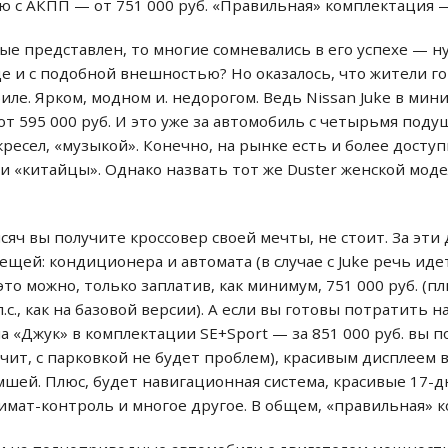
сию с АКПП — от 751 000 руб. «Правильная» комплектация —
вые представлен, то многие сомневались в его успехе — н
е и с подобной внешностью? Но оказалось, что жители г
иле. Ярком, модном и. недорогом. Ведь Nissan Juke в ми
от 595 000 руб. И это уже за автомобиль с четырьмя поду
ресел, «музыкой». Конечно, на рынке есть и более дост
ли «китайцы». Однако назвать тот же Duster женской мод
ысяч вы получите кроссовер своей мечты, не стоит. За эт
ещей: кондиционера и автомата (в случае с Juke речь иде
это можно, только заплатив, как минимум, 751 000 руб. (п
л.с., как на базовой версии). А если вы готовы потратить 
а «Джук» в комплектации SE+Sport — за 851 000 руб. вы 
ачит, с парковкой не будет проблем), красивым дисплеем в
мшей. Плюс, будет навигационная система, красивые 17-
имат-контроль и многое другое. В общем, «правильная» 