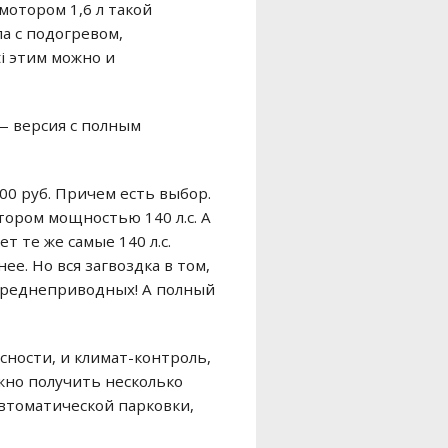
мотором 1,6 л такой
ла с подогревом,
ti этим можно и
— версия с полным
000 руб. Причем есть выбор.
ором мощностью 140 л.с. А
 те же самые 140 л.с.
е. Но вся загвоздка в том,
переднеприводных! А полный
ности, и климат-контроль,
ожно получить несколько
автоматической парковки,