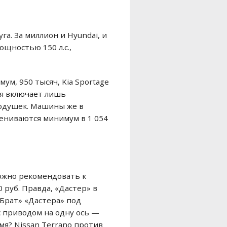
га. За миллион и Hyundai, и
щностью 150 л.с.,
м, 950 тысяч, Kia Sportage
ия включает лишь
подушек. Машины же в
цениваются минимум в 1 054
можно рекомендовать к
 руб. Правда, «Дастер» в
«Брат» «Дастера» под
с приводом на одну ось —
мя? Nissan Terrano против