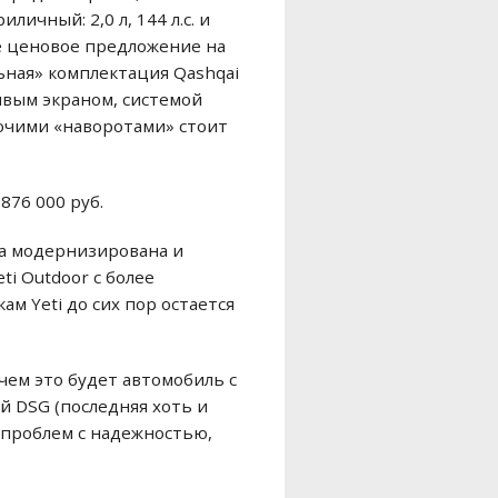
ичный: 2,0 л, 144 л.с. и
ое ценовое предложение на
льная» комплектация Qashqai
ивым экраном, системой
рочими «наворотами» стоит
876 000 руб.
ла модернизирована и
ti Outdoor с более
м Yeti до сих пор остается
ичем это будет автомобиль с
й DSG (последняя хоть и
а проблем с надежностью,