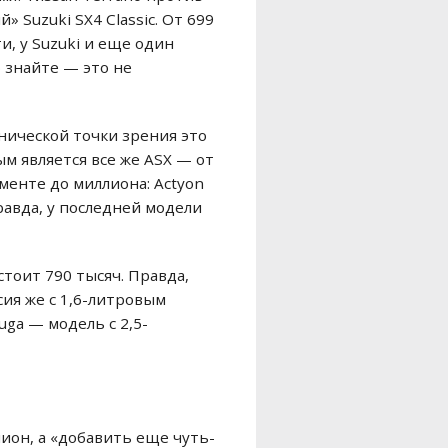
 Suzuki SX4 Classic. От 699
ти, у Suzuki и еще один
 знайте — это не
хнической точки зрения это
м является все же ASX — от
менте до миллиона: Actyon
равда, у последней модели
тоит 790 тысяч. Правда,
рсия же с 1,6-литровым
uga — модель с 2,5-
лион, а «добавить еще чуть-