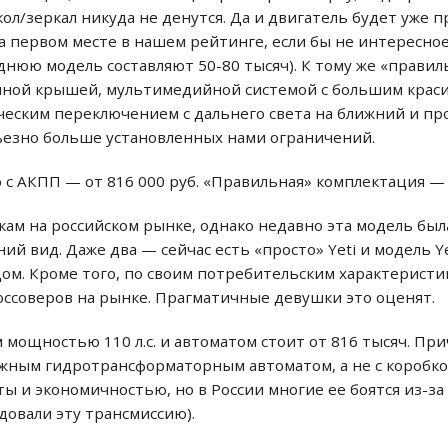
л/зеркал никуда не денутся. Да и двигатель будет уже прил
на первом месте в нашем рейтинге, если бы не интересн
леднюю модель составляют 50-80 тысяч). К тому же «прави
мной крышей, мультимедийной системой с большим крас
ическим переключением с дальнего света на ближний и п
ерьезно больше установленных нами ограничений.
ию с АКПП — от 816 000 руб. «Правильная» комплектация — 
нкам на российском рынке, однако недавно эта модель бы
й вид. Даже два — сейчас есть «просто» Yeti и модель Ye
. Кроме того, по своим потребительским характеристика
оссоверов на рынке. Прагматичные девушки это оценят.
м мощностью 110 л.с. и автоматом стоит от 816 тысяч. Пр
ежным гидротрансформаторным автоматом, а не с коробко
ы и экономичностью, но в России многие ее боятся из-з
довали эту трансмиссию).