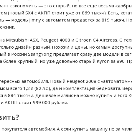
иант сэкономить — это старый, но все еще весьма «добрый»
том (новый SX4 с АКПП стоит уже от 869 тысяч). Есть, кста
 — модель Jimny с автоматом продается за 819 тысяч. Но
рожник.
Mitsubishi ASX, Peugeot 4008 и Citroen C4 Aircross. С те
только дизайн разный. Похожи и цены, но самым доступны
ый в России SsangYong предлагает сразу две модели в сег
 а более крупный, но уже довольно старый Kyron за 890. П
ересных автомобиля. Новый Peugeot 2008 с «автоматом» с
ом всего 1,2 л (82 л.с.), да и комплектация бедновата. Ве
тся в 884 тысячи. Дешевле миллиона можно купить и Ford K
 и АКПП стоит 999 000 рублей.
вить?
 покупателя автомобиля. А если купить машину не за мил