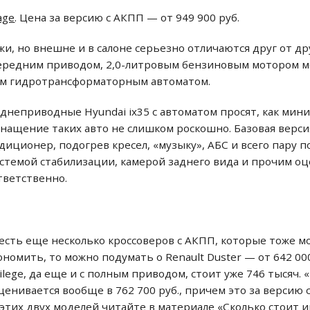
age
. Цена за версию с АКПП — от 949 900 руб.
и, но внешне и в салоне серьезно отличаются друг от дру
ередним приводом, 2,0-литровым бензиновым мотором мо
м гидротрансформаторным автоматом.
еприводные Hyundai ix35 с автоматом просят, как миниму
Оснащение таких авто не слишком роскошно. Базовая верс
иционер, подогрев кресел, «музыку», АБС и всего пару 
истемой стабилизации, камерой заднего вида и прочим о
ответственно.
 есть еще несколько кроссоверов с АКПП, которые тоже 
ономить, то можно подумать о Renault Duster — от 642 000
lege, да еще и с полным приводом, стоит уже 746 тысяч. 
ценивается вообще в 762 700 руб., причем это за версию 
тих двух моделей читайте в материале «Сколько стоит и