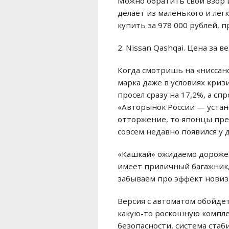
Можно обратить свой взор 
делает из маленького и лег
купить за 978 000 рублей, 
2. Nissan Qashqai. Цена за 
Когда смотришь на «ниссано
марка даже в условиях криз
просел сразу на 17,2%, а с
«Авторынок России — устан
отторжение, то японцы пред
совсем недавно появился у 
«Кашкай» ожидаемо дороже J
имеет приличный багажник, 
забываем про эффект новиз
Версия с автоматом обойдетс
какую-то роскошную компле
безопасности, система стаб