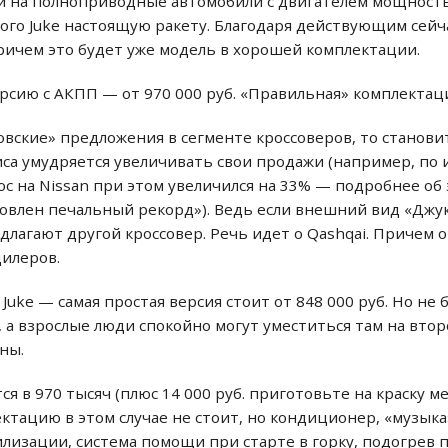
и на полноприводные автомобили с двигателем мощностью
кого Juke настоящую ракету. Благодаря действующим сейч
причем это будет уже модель в хорошей комплектации.
версию с АКПП — от 970 000 руб. «Правильная» комплектац
вские» предложения в сегменте кроссоверов, то станови
иса умудряется увеличивать свои продажи (например, по
прос на Nissan при этом увеличился на 33% — подробнее об
овлен печальный рекорд»). Ведь если внешний вид «Джук
лагают другой кроссовер. Речь идет о Qashqai. Причем о
дилеров.
uke — самая простая версия стоит от 848 000 руб. Но не 
а взрослые люди спокойно могут уместиться там на второ
ны.
я в 970 тысяч (плюс 14 000 руб. приготовьте на краску м
ктацию в этом случае не стоит, но кондиционер, «музык
илизации, система помощи при старте в горку, подогрев 