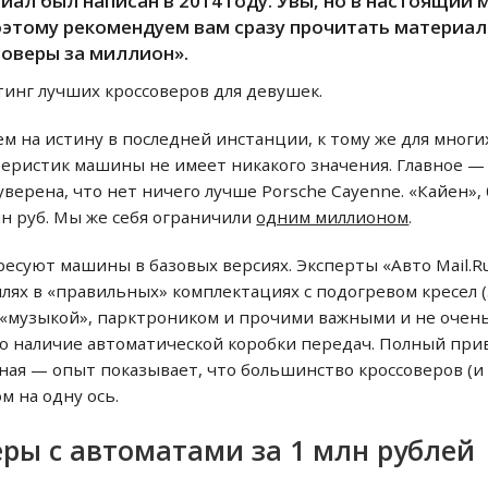
ал был написан в 2014 году. Увы, но в настоящий 
этому рекомендуем вам сразу прочитать материал
оверы за миллион».
йтинг лучших кроссоверов для девушек.
ем на истину в последней инстанции, к тому же для мног
теристик машины не имеет никакого значения. Главное — 
уверена, что нет ничего лучше Porsche Cayenne. «Кайен»,
лн руб. Мы же себя ограничили
одним миллионом
.
ресуют машины в базовых версиях. Эксперты «Авто Mail.R
лях в «правильных» комплектациях с подогревом кресел
 «музыкой», парктроником и прочими важными и не очень
 наличие автоматической коробки передач. Полный прив
ная — опыт показывает, что большинство кроссоверов (и в
м на одну ось.
ры с автоматами за 1 млн рублей