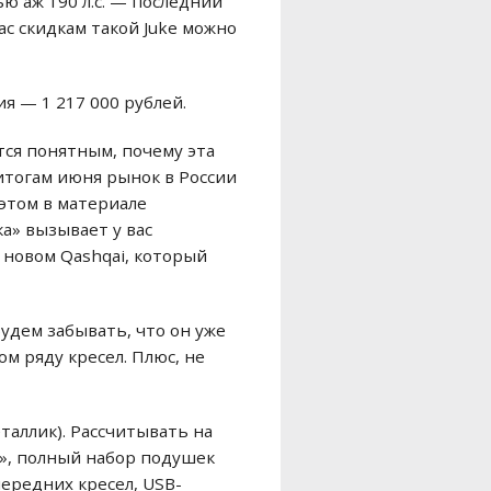
 аж 190 л.с. — последний
ас скидкам такой Juke можно
ия — 1 217 000 рублей.
тся понятным, почему эта
 итогам июня рынок в России
 этом в материале
а» вызывает у вас
 новом Qashqai, который
будем забывать, что он уже
м ряду кресел. Плюс, не
еталлик). Рассчитывать на
а», полный набор подушек
передних кресел, USB-