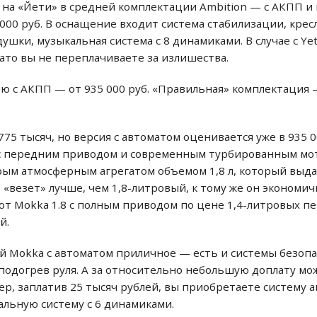
на «Йети» в средней комплектации Ambition — с АКПП и 
 000 руб. В оснащение входит система стабилизации, крес
шки, музыкальная система с 8 динамиками. В случае с Ye
ато вы не переплачиваете за излишества.
ю с АКПП — от 935 000 руб. «Правильная» комплектация 
775 тысяч, но версия с автоматом оценивается уже в 935 
с передним приводом и современным турбированным мот
ым атмосферным агрегатом объемом 1,8 л, который выдает
«везет» лучше, чем 1,8-литровый, к тому же он экономичне
ют Mokka 1.8 с полным приводом по цене 1,4-литровых 
й.
Mokka с автоматом приличное — есть и системы безопас
 подогрев руля. А за относительно небольшую доплату м
р, заплатив 25 тысяч рублей, вы приобретаете систему 
альную систему с 6 динамиками.