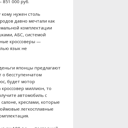
 851 000 руб.
у кому нужен столь
ородов давно мечтали как
нимальной комплектации
шками, АБС, системой
упные кроссоверы —
елью язык не
и деньги японцы предлагают
т о бесступенчатом
люс, будет мотор
на кроссовер миллион, то
получите автомобиль с
 салоне, креслами, которые
дюймовые легкосплавные
комплектация.