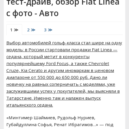
тест-драйв, обзор Fiat Linea
РЕМОНТ ВАЗ
с фото - Авто
ВОЖДЕНИЕ
1 ≫
2 ≫
3 ≫
Выбор автомобилей гольф-класса стал шире на одну
модель: в России стартовали продажи Fiat Linea —
седана, который метит в конкуренты
популярнейшему Ford Focus, а также Chevrolet
Cruze, Kia Cerato и другим иномаркам в ценовом
диапазоне от 550 000 до 650 000 руб. Дано ли
новичку на равных соперничать с моделями, уже
заслужившими успех у покупателей, мы выясняли в
Татарстане. Именно там и налажен выпуск
итальянского седана.
«Минтимер Шаймиев, Рудольф Нуриев,
Губайдуллина Софья, Ренат Ибрагимов…» — под