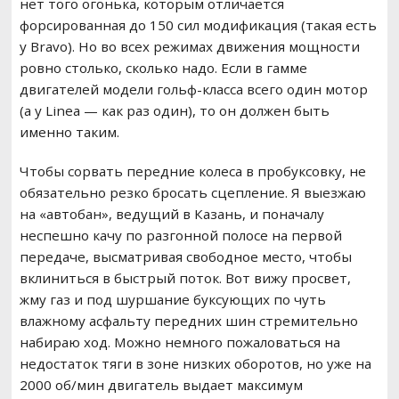
нет того огонька, которым отличается
форсированная до 150 сил модификация (такая есть
у Bravo). Но во всех режимах движения мощности
ровно столько, сколько надо. Если в гамме
двигателей модели гольф-класса всего один мотор
(а у Linea — как раз один), то он должен быть
именно таким.
Чтобы сорвать передние колеса в пробуксовку, не
обязательно резко бросать сцепление. Я выезжаю
на «автобан», ведущий в Казань, и поначалу
неспешно качу по разгонной полосе на первой
передаче, высматривая свободное место, чтобы
вклиниться в быстрый поток. Вот вижу просвет,
жму газ и под шуршание буксующих по чуть
влажному асфальту передних шин стремительно
набираю ход. Можно немного пожаловаться на
недостаток тяги в зоне низких оборотов, но уже на
2000 об/мин двигатель выдает максимум