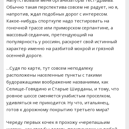
напутствовали меня организаторы тест-драйва.
Обычно такая перспектива совсем не радует, но я,
напротив, ждал подобных дорог с интересом.
Какое-нибудь спорткупе надо тестировать на
гоночной трассе или приморском серпантине, а
массовый седанчик, претендующий на
популярность у россиян, раскроет свой истинный
характер именно на разбитой мокрой и грязной
осенней дороге.
…Судя по карте, тут совсем неподалеку
расположены населенные пункты с такими
будоражащими воображение названиями, как
Селище-Говядино и Старые Ширданы, и тому, что
ровное шоссе сменяется ухабистым проселком,
удивляться не приходится. Ну что, итальянец,
готов к дорожному покрытию третьего мира?
Череду первых кочек я прохожу «черепашьим