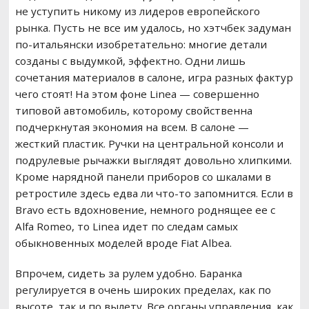
не уступить никому из лидеров европейского
рынка. Пусть не все им удалось, но хэтчбек задуман
по-итальянски изобретательно: многие детали
созданы с выдумкой, эффектно. Одни лишь
сочетания материалов в салоне, игра разных фактур
чего стоят! На этом фоне Linea — совершенно
типовой автомобиль, которому свойственна
подчеркнутая экономия на всем. В салоне —
жесткий пластик. Ручки на центральной консоли и
подрулевые рычажки выглядят довольно хлипкими.
Кроме нарядной панели приборов со шкалами в
ретростиле здесь едва ли что-то запомнится. Если в
Bravo есть вдохновение, немного роднящее ее с
Alfa Romeo, то Linea идет по следам самых
обыкновенных моделей вроде Fiat Albea.
Впрочем, сидеть за рулем удобно. Баранка
регулируется в очень широких пределах, как по
высоте, так и по вылету. Все органы управления, как