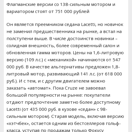
Флагманские версии со 138-сильным мотором и
вариатором стоят от 751 000 рублей
Он является преемником седана Lacetti, но новичок
не заменил предшественника на рынке, а встал на
полступени выше. В числе достоинств новинки –
солидная внешность, более современный салон и
обновленная гамма моторов. Цены на 1,6-литровую
версию (109 л.с.) с «механикой» начинаются от 547
000 руб. В качестве альтернативы предложен 1,8-
литровый мотор, развивающий 141 л.с. (от 618 000
руб.). И с тем, и с другим двигателем можно
заказать «автомат». Пока Cruze не завоевал
большой популярности на рынке: покупатели
отдают предпочтение заметно более доступному
Lacetti (от 435 000 руб. в кузове «седан» с 98-
сильным мотором). Старая модель, включая версию
«хэтчбек», остается одним из бестселлеров гольф-
класса, уступая по продажам только Фокусу