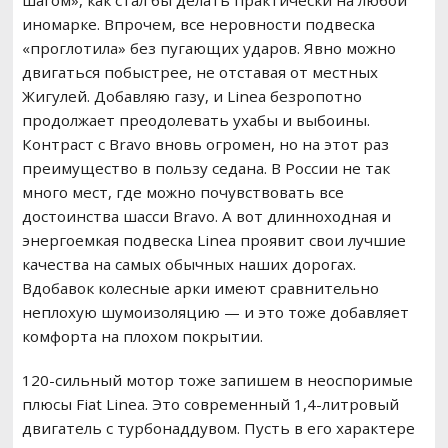
шагом», как стал бы делать практически на любой
иномарке. Впрочем, все неровности подвеска
«проглотила» без пугающих ударов. Явно можно
двигаться побыстрее, не отставая от местных
Жигулей. Добавляю газу, и Linea безропотно
продолжает преодолевать ухабы и выбоины.
Контраст с Bravo вновь огромен, но на этот раз
преимущество в пользу седана. В России не так
много мест, где можно почувствовать все
достоинства шасси Bravo. А вот длинноходная и
энергоемкая подвеска Linea проявит свои лучшие
качества на самых обычных наших дорогах.
Вдобавок колесные арки имеют сравнительно
неплохую шумоизоляцию — и это тоже добавляет
комфорта на плохом покрытии.
120-сильный мотор тоже запишем в неоспоримые
плюсы Fiat Linea. Это современный 1,4-литровый
двигатель с турбонаддувом. Пусть в его характере