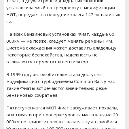
113л.с, а двухлитровый двадцатиклапанник
устанавливаемый на трехдверку в модификации
HGT, передает на передние колеса 147 лошадиных
сил.
На всех бензиновых установках Фиат, каждые 60
000км — не позже, следует менять ремень ГРМ.
Система охлаждения может доставить владельцу
некоторые беспокойства, надежность не
отличаются термостат и вентилятор.
В 1999 году автолюбителям стала доступна
модификация с турбодизелем Common Rail, у нас
такие Фиаты встречаются значительно реже
бензиновых собратьев.
Пятиступенчатая МКП Фиат заслуживает похвалы,
она тихая и при проверке уровня масла каждые 20
000км не приносит хлопот владельцу автомобиля.
Желательно раз в 100 000км производить замену